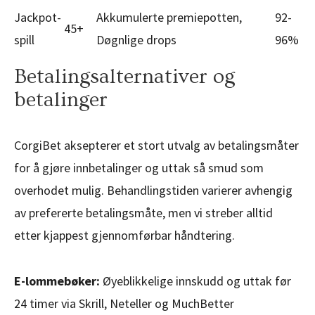
Jackpot-
Akkumulerte premiepotten,
92-
45+
spill
Døgnlige drops
96%
Betalingsalternativer og
betalinger
CorgiBet aksepterer et stort utvalg av betalingsmåter
for å gjøre innbetalinger og uttak så smud som
overhodet mulig. Behandlingstiden varierer avhengig
av prefererte betalingsmåte, men vi streber alltid
etter kjappest gjennomførbar håndtering.
E-lommebøker:
Øyeblikkelige innskudd og uttak før
24 timer via Skrill, Neteller og MuchBetter