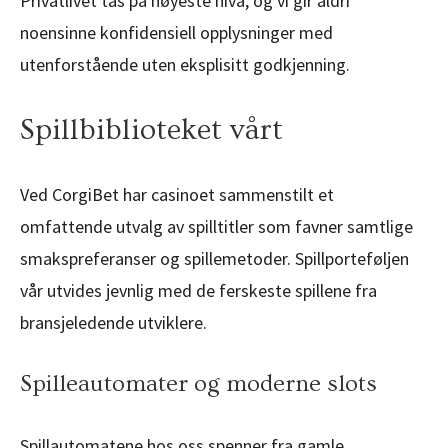
Privatlivet tas på høyeste nivå, og vi gir aldri
noensinne konfidensiell opplysninger med
utenforstående uten eksplisitt godkjenning.
Spillbiblioteket vårt
Ved CorgiBet har casinoet sammenstilt et
omfattende utvalg av spilltitler som favner samtlige
smakspreferanser og spillemetoder. Spillporteføljen
vår utvides jevnlig med de ferskeste spillene fra
bransjeledende utviklere.
Spilleautomater og moderne slots
Spillautomatene hos oss spenner fra gamle