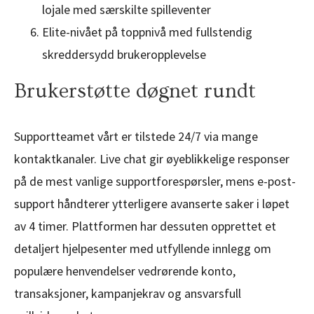
lojale med særskilte spilleventer
Elite-nivået på toppnivå med fullstendig
skreddersydd brukeropplevelse
Brukerstøtte døgnet rundt
Supportteamet vårt er tilstede 24/7 via mange
kontaktkanaler. Live chat gir øyeblikkelige responser
på de mest vanlige supportforespørsler, mens e-post-
support håndterer ytterligere avanserte saker i løpet
av 4 timer. Plattformen har dessuten opprettet et
detaljert hjelpesenter med utfyllende innlegg om
populære henvendelser vedrørende konto,
transaksjoner, kampanjekrav og ansvarsfull