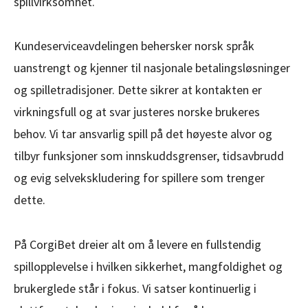
spillvirksomhet.
Kundeserviceavdelingen behersker norsk språk
uanstrengt og kjenner til nasjonale betalingsløsninger
og spilletradisjoner. Dette sikrer at kontakten er
virkningsfull og at svar justeres norske brukeres
behov. Vi tar ansvarlig spill på det høyeste alvor og
tilbyr funksjoner som innskuddsgrenser, tidsavbrudd
og evig selvekskludering for spillere som trenger
dette.
På CorgiBet dreier alt om å levere en fullstendig
spillopplevelse i hvilken sikkerhet, mangfoldighet og
brukerglede står i fokus. Vi satser kontinuerlig i