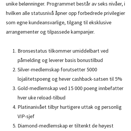
unike belønninger. Programmet består av seks nivåer, i
hvilken alle statusnivå åpner opp forbedrede privilegier
som egne kundeansvarlige, tilgang til eksklusive
arrangementer og tilpassede kampanjer.
Bronsestatus tilkommer umiddelbart ved
påmelding og leverer basis bonustilbud
Silver-medlemskap forutsetter 5000
lojalitetspoeng og hever cashback-satsen til 5%
Gold-medlemskap ved 15 000 poeng innbefatter
hver uke reload-tilbud
Platinanivået tilbyr hurtigere uttak og personlig
VIP-sjef
Diamond-medlemskap er tiltenkt de høyest