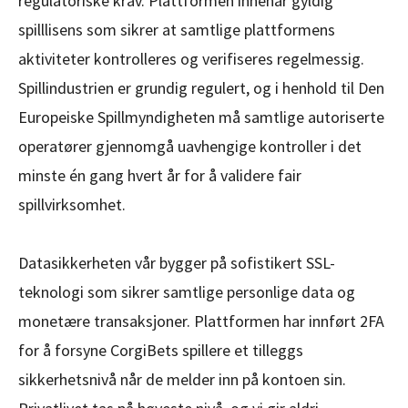
regulatoriske krav. Plattformen innehar gyldig
spilllisens som sikrer at samtlige plattformens
aktiviteter kontrolleres og verifiseres regelmessig.
Spillindustrien er grundig regulert, og i henhold til Den
Europeiske Spillmyndigheten må samtlige autoriserte
operatører gjennomgå uavhengige kontroller i det
minste én gang hvert år for å validere fair
spillvirksomhet.
Datasikkerheten vår bygger på sofistikert SSL-
teknologi som sikrer samtlige personlige data og
monetære transaksjoner. Plattformen har innført 2FA
for å forsyne CorgiBets spillere et tilleggs
sikkerhetsnivå når de melder inn på kontoen sin.