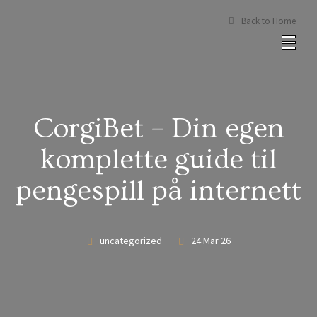
Back to Home
CorgiBet – Din egen
komplette guide til
pengespill på internett
uncategorized
24 Mar 26