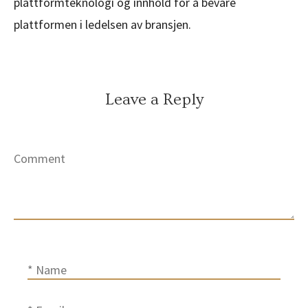
plattformteknologi og innhold for å bevare
plattformen i ledelsen av bransjen.
Leave a Reply