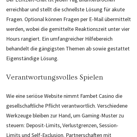
erreichbar und stellt die schnellste Lösung für akute
Fragen. Optional können Fragen per E-Mail übermittelt
werden, wobei die gemittelte Reaktionszeit unter vier
Hours rangiert. Ein umfangreicher Hilfebereich
behandelt die gängigsten Themen ab sowie gestattet
Eigenständige Lösung.
Verantwortungsvolles Spielen
Wie eine seriöse Website nimmt Fambet Casino die
gesellschaftliche Pflicht verantwortlich. Verschiedene
Werkzeuge bleiben zur Hand, um Gaming-Muster zu
steuern: Deposit-Limits, Verlustgrenzen, Session-
Limits und Self-Exclusion. Partnerschaften mit