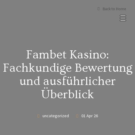
Back to Home
Fambet Kasino:
Fachkundige Bewertung
und ausführlicher
Überblick
uncategorized
01 Apr 26