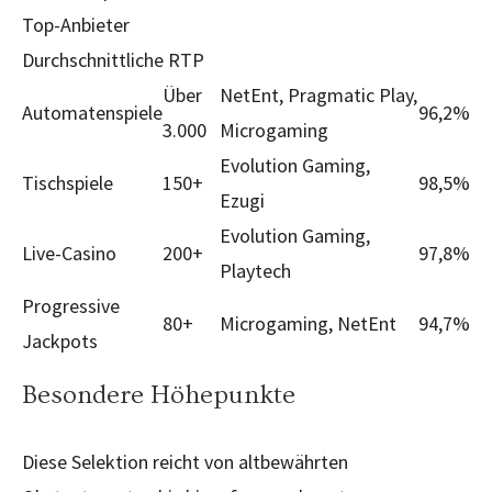
Top-Anbieter
Durchschnittliche RTP
Über
NetEnt, Pragmatic Play,
Automatenspiele
96,2%
3.000
Microgaming
Evolution Gaming,
Tischspiele
150+
98,5%
Ezugi
Evolution Gaming,
Live-Casino
200+
97,8%
Playtech
Progressive
80+
Microgaming, NetEnt
94,7%
Jackpots
Besondere Höhepunkte
Diese Selektion reicht von altbewährten