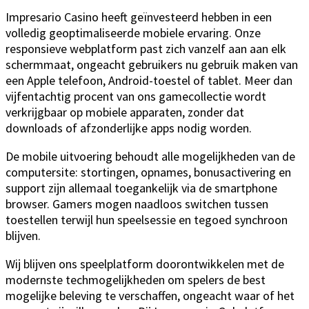
Impresario Casino heeft geïnvesteerd hebben in een
volledig geoptimaliseerde mobiele ervaring. Onze
responsieve webplatform past zich vanzelf aan aan elk
schermmaat, ongeacht gebruikers nu gebruik maken van
een Apple telefoon, Android-toestel of tablet. Meer dan
vijfentachtig procent van ons gamecollectie wordt
verkrijgbaar op mobiele apparaten, zonder dat
downloads of afzonderlijke apps nodig worden.
De mobile uitvoering behoudt alle mogelijkheden van de
computersite: stortingen, opnames, bonusactivering en
support zijn allemaal toegankelijk via de smartphone
browser. Gamers mogen naadloos switchen tussen
toestellen terwijl hun speelsessie en tegoed synchroon
blijven.
Wij blijven ons speelplatform doorontwikkelen met de
modernste techmogelijkheden om spelers de best
mogelijke beleving te verschaffen, ongeacht waar of het