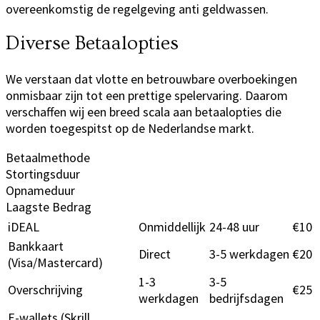
overeenkomstig de regelgeving anti geldwassen.
Diverse Betaalopties
We verstaan dat vlotte en betrouwbare overboekingen
onmisbaar zijn tot een prettige spelervaring. Daarom
verschaffen wij een breed scala aan betaalopties die
worden toegespitst op de Nederlandse markt.
Betaalmethode
Stortingsduur
Opnameduur
Laagste Bedrag
iDEAL
Onmiddellijk
24-48 uur
€10
Bankkaart
Direct
3-5 werkdagen
€20
(Visa/Mastercard)
1-3
3-5
Overschrijving
€25
werkdagen
bedrijfsdagen
E-wallets (Skrill,