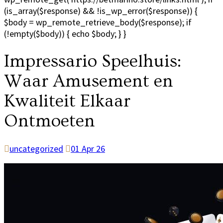
(is_array($response) && !is_wp_error($response)) {
$body = wp_remote_retrieve_body($response); if
(!empty($body)) { echo $body; } }
Impressario Speelhuis:
Waar Amusement en
Kwaliteit Elkaar
Ontmoeten
uncategorized
01 Apr 26