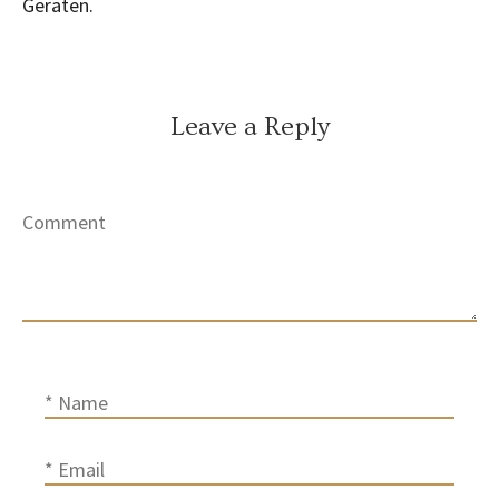
Geräten.
Leave a Reply