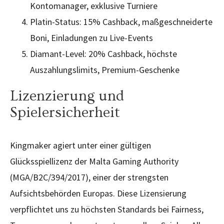
Kontomanager, exklusive Turniere
Platin-Status: 15% Cashback, maßgeschneiderte
Boni, Einladungen zu Live-Events
Diamant-Level: 20% Cashback, höchste
Auszahlungslimits, Premium-Geschenke
Lizenzierung und
Spielersicherheit
Kingmaker agiert unter einer gültigen
Glücksspiellizenz der Malta Gaming Authority
(MGA/B2C/394/2017), einer der strengsten
Aufsichtsbehörden Europas. Diese Lizensierung
verpflichtet uns zu höchsten Standards bei Fairness,