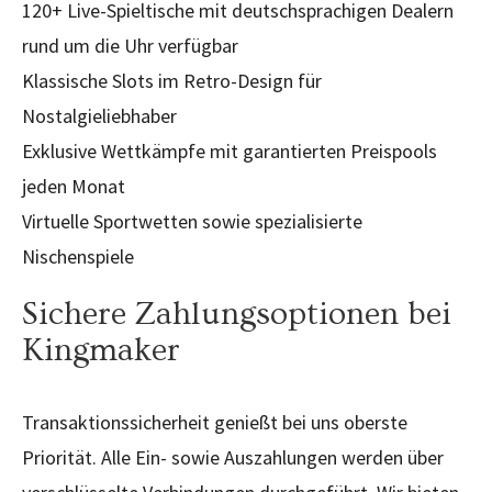
120+ Live-Spieltische mit deutschsprachigen Dealern
rund um die Uhr verfügbar
Klassische Slots im Retro-Design für
Nostalgieliebhaber
Exklusive Wettkämpfe mit garantierten Preispools
jeden Monat
Virtuelle Sportwetten sowie spezialisierte
Nischenspiele
Sichere Zahlungsoptionen bei
Kingmaker
Transaktionssicherheit genießt bei uns oberste
Priorität. Alle Ein- sowie Auszahlungen werden über