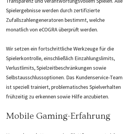
Transparenz und verantwortungsvollem Spielen. Alle
Spielergebnisse werden durch zertifizierte
Zufallszahlengeneratoren bestimmt, welche
monatlich von eCOGRA überprüft werden.
Wir setzen ein fortschrittliche Werkzeuge für die
Spielerkontrolle, einschließlich Einzahlungslimits,
Verlustlimits, Spielzeitbeschränkungen sowie
Selbstausschlussoptionen. Das Kundenservice-Team
ist speziell trainiert, problematisches Spielverhalten
frühzeitig zu erkennen sowie Hilfe anzubieten.
Mobile Gaming-Erfahrung