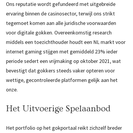
Ons reputatie wordt gefundeerd met uitgebreide
ervaring binnen de casinosector, terwijl ons strikt
tegemoet komen aan alle juridische voorwaarden
voor digitale gokken. Overeenkomstig research
middels een toezichthouder houdt een NL markt voor
internet gaming stijgen met gemiddeld 23% ieder
periode sedert een vrijmaking op oktober 2021, wat
bevestigt dat gokkers steeds vaker opteren voor
wettige, gecontroleerde platformen gelijk aan het
onze.
Het Uitvoerige Spelaanbod
Het portfolio op het gokportaal reikt zichzelf breder