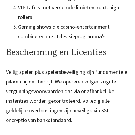
VIP tafels met verruimde limieten m.b.t. high-
rollers
Gaming shows die casino-entertainment
combineren met televisieprogramma’s
Bescherming en Licenties
Veilig spelen plus spelersbeveiliging zijn fundamentele
pilaren bij ons bedrijf. We opereren volgens rigide
vergunningsvoorwaarden dat via onafhankelijke
instanties worden gecontroleerd. Volledig alle
geldelijke overboekingen zijn beveiligd via SSL
encryptie van bankstandaard.