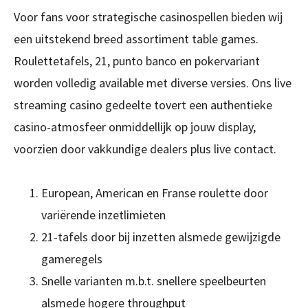
Voor fans voor strategische casinospellen bieden wij
een uitstekend breed assortiment table games.
Roulettetafels, 21, punto banco en pokervariant
worden volledig available met diverse versies. Ons live
streaming casino gedeelte tovert een authentieke
casino-atmosfeer onmiddellijk op jouw display,
voorzien door vakkundige dealers plus live contact.
European, American en Franse roulette door
variërende inzetlimieten
21-tafels door bij inzetten alsmede gewijzigde
gameregels
Snelle varianten m.b.t. snellere speelbeurten
alsmede hogere throughput