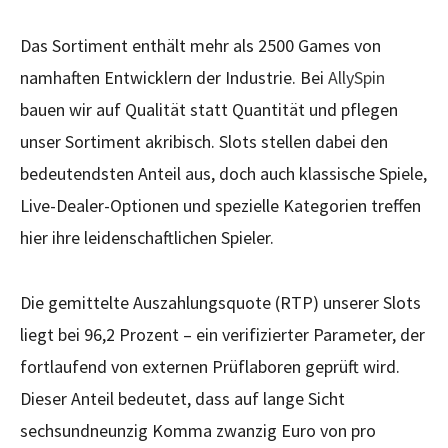
Das Sortiment enthält mehr als 2500 Games von
namhaften Entwicklern der Industrie. Bei
AllySpin
bauen wir auf Qualität statt Quantität und pflegen
unser Sortiment akribisch. Slots stellen dabei den
bedeutendsten Anteil aus, doch auch klassische Spiele,
Live-Dealer-Optionen und spezielle Kategorien treffen
hier ihre leidenschaftlichen Spieler.
Die gemittelte Auszahlungsquote (RTP) unserer Slots
liegt bei 96,2 Prozent – ein verifizierter Parameter, der
fortlaufend von externen Prüflaboren geprüft wird.
Dieser Anteil bedeutet, dass auf lange Sicht
sechsundneunzig Komma zwanzig Euro von pro