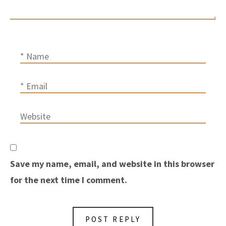
Save my name, email, and website in this browser
for the next time I comment.