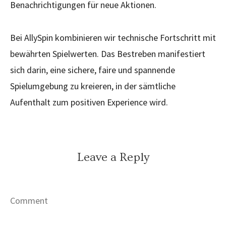
Benachrichtigungen für neue Aktionen.
Bei AllySpin kombinieren wir technische Fortschritt mit
bewährten Spielwerten. Das Bestreben manifestiert
sich darin, eine sichere, faire und spannende
Spielumgebung zu kreieren, in der sämtliche
Aufenthalt zum positiven Experience wird.
Leave a Reply