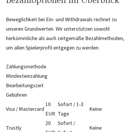
Bezahloptionen im Überblick
Beweglichkeit bei Ein- und Withdrawals rechnet zu
unseren Grundwerten. Wir unterstützen sowohl
herkömmliche als auch zeitgemäße Bezahlmethoden,
um allen Spielerprofil entgegen zu werden.
Zahlungsmethode
Mindesteinzahlung
Bearbeitungszeit
Gebühren
10
Sofort / 1-3
Visa / Mastercard
Keine
EUR
Tage
20
Sofort /
Trustly
Keine