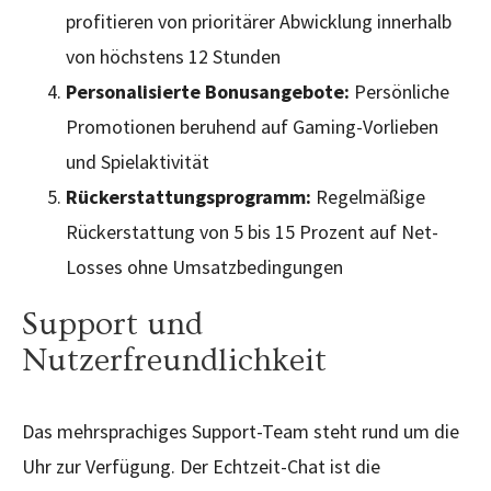
profitieren von prioritärer Abwicklung innerhalb
von höchstens 12 Stunden
Personalisierte Bonusangebote:
Persönliche
Promotionen beruhend auf Gaming-Vorlieben
und Spielaktivität
Rückerstattungsprogramm:
Regelmäßige
Rückerstattung von 5 bis 15 Prozent auf Net-
Losses ohne Umsatzbedingungen
Support und
Nutzerfreundlichkeit
Das mehrsprachiges Support-Team steht rund um die
Uhr zur Verfügung. Der Echtzeit-Chat ist die