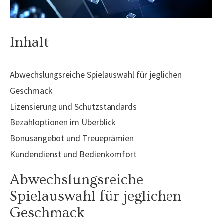
Inhalt
Abwechslungsreiche Spielauswahl für jeglichen
Geschmack
Lizensierung und Schutzstandards
Bezahloptionen im Überblick
Bonusangebot und Treueprämien
Kundendienst und Bedienkomfort
Abwechslungsreiche
Spielauswahl für jeglichen
Geschmack