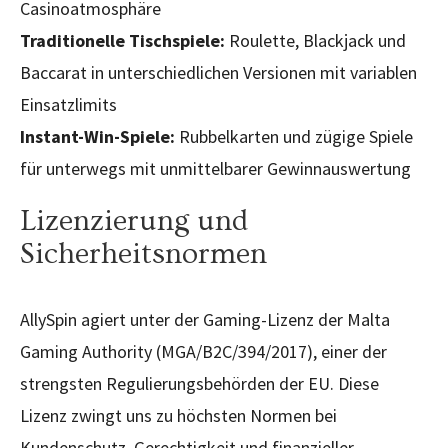
Casinoatmosphäre
Traditionelle Tischspiele:
Roulette, Blackjack und
Baccarat in unterschiedlichen Versionen mit variablen
Einsatzlimits
Instant-Win-Spiele:
Rubbelkarten und zügige Spiele
für unterwegs mit unmittelbarer Gewinnauswertung
Lizenzierung und
Sicherheitsnormen
AllySpin agiert unter der Gaming-Lizenz der Malta
Gaming Authority (MGA/B2C/394/2017), einer der
strengsten Regulierungsbehörden der EU. Diese
Lizenz zwingt uns zu höchsten Normen bei
Kundenschutz, Gerechtigkeit und finanzieller