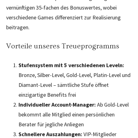
vernünftigen 35-fachen des Bonuswertes, wobei
verschiedene Games differenziert zur Realisierung
beitragen.
Vorteile unseres Treueprogramms
Stufensystem mit 5 verschiedenen Leveln:
Bronze, Silber-Level, Gold-Level, Platin-Level und
Diamant-Level – sämtliche Stufe öffnet
einzigartige Benefits frei
Individueller Account-Manager:
Ab Gold-Level
bekommt alle Mitglied einen persönlichen
Berater für jegliche Anliegen
Schnellere Auszahlungen:
VIP-Mitglieder