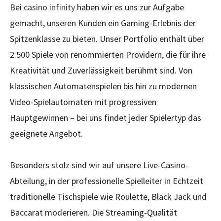
Bei
casino infinity
haben wir es uns zur Aufgabe
gemacht, unseren Kunden ein Gaming-Erlebnis der
Spitzenklasse zu bieten. Unser Portfolio enthält über
2.500 Spiele von renommierten Providern, die für ihre
Kreativität und Zuverlässigkeit berühmt sind. Von
klassischen Automatenspielen bis hin zu modernen
Video-Spielautomaten mit progressiven
Hauptgewinnen – bei uns findet jeder Spielertyp das
geeignete Angebot.
Besonders stolz sind wir auf unsere Live-Casino-
Abteilung, in der professionelle Spielleiter in Echtzeit
traditionelle Tischspiele wie Roulette, Black Jack und
Baccarat moderieren. Die Streaming-Qualität