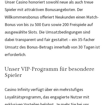
Unser Casino honoriert sowohl neue als auch treue
Spieler mit attraktiven Bonusangeboten. Der
Willkommensbonus offeriert Neukunden einen Match-
Bonus von bis zu 500 Euro sowie 200 Freispiele auf
ausgewählte Slots. Die Umsatzbedingungen sind
dabei transparent und fair gestaltet – ein 35-facher
Umsatz des Bonus-Betrags innerhalb von 30 Tagen ist
erforderlich.
Unser VIP-Programm für besondere
Spieler
Casino Infinity verfügt über ein mehrstufiges
Loyalitätsprogramm, das engagierte Nutzer mit
exklusiven Vorteilen belohnt. Je mehr Sie bei uns