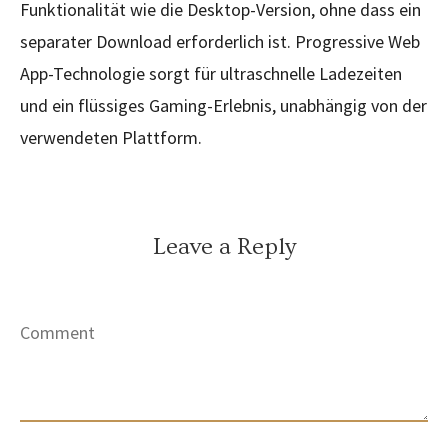
Funktionalität wie die Desktop-Version, ohne dass ein
separater Download erforderlich ist. Progressive Web
App-Technologie sorgt für ultraschnelle Ladezeiten
und ein flüssiges Gaming-Erlebnis, unabhängig von der
verwendeten Plattform.
Leave a Reply