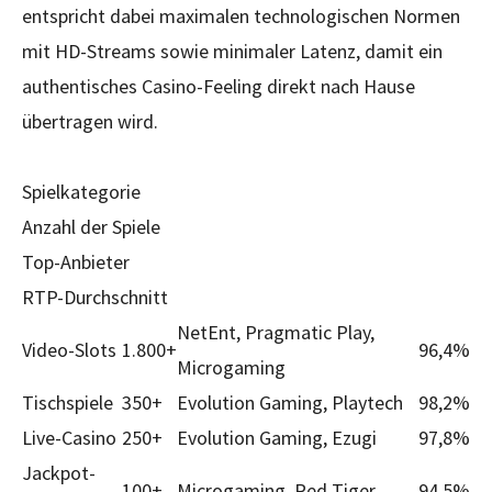
entspricht dabei maximalen technologischen Normen
mit HD-Streams sowie minimaler Latenz, damit ein
authentisches Casino-Feeling direkt nach Hause
übertragen wird.
Spielkategorie
Anzahl der Spiele
Top-Anbieter
RTP-Durchschnitt
NetEnt, Pragmatic Play,
Video-Slots
1.800+
96,4%
Microgaming
Tischspiele
350+
Evolution Gaming, Playtech
98,2%
Live-Casino
250+
Evolution Gaming, Ezugi
97,8%
Jackpot-
100+
Microgaming, Red Tiger
94,5%