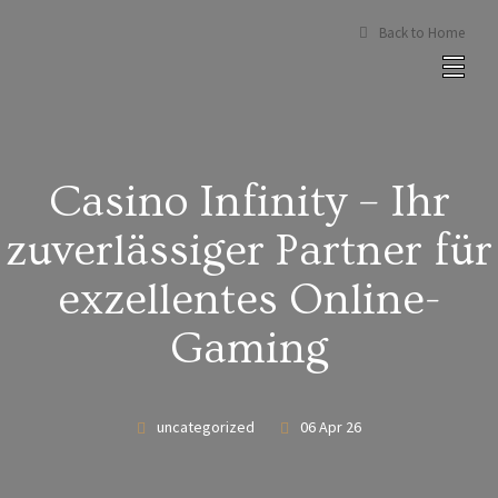
Back to Home
Casino Infinity – Ihr
zuverlässiger Partner für
exzellentes Online-
Gaming
uncategorized
06 Apr 26