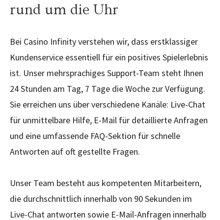
rund um die Uhr
Bei Casino Infinity verstehen wir, dass erstklassiger
Kundenservice essentiell für ein positives Spielerlebnis
ist. Unser mehrsprachiges Support-Team steht Ihnen
24 Stunden am Tag, 7 Tage die Woche zur Verfügung.
Sie erreichen uns über verschiedene Kanäle: Live-Chat
für unmittelbare Hilfe, E-Mail für detaillierte Anfragen
und eine umfassende FAQ-Sektion für schnelle
Antworten auf oft gestellte Fragen.
Unser Team besteht aus kompetenten Mitarbeitern,
die durchschnittlich innerhalb von 90 Sekunden im
Live-Chat antworten sowie E-Mail-Anfragen innerhalb