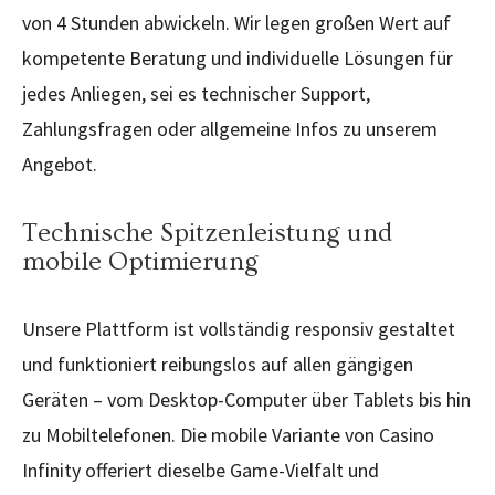
von 4 Stunden abwickeln. Wir legen großen Wert auf
kompetente Beratung und individuelle Lösungen für
jedes Anliegen, sei es technischer Support,
Zahlungsfragen oder allgemeine Infos zu unserem
Angebot.
Technische Spitzenleistung und
mobile Optimierung
Unsere Plattform ist vollständig responsiv gestaltet
und funktioniert reibungslos auf allen gängigen
Geräten – vom Desktop-Computer über Tablets bis hin
zu Mobiltelefonen. Die mobile Variante von Casino
Infinity offeriert dieselbe Game-Vielfalt und