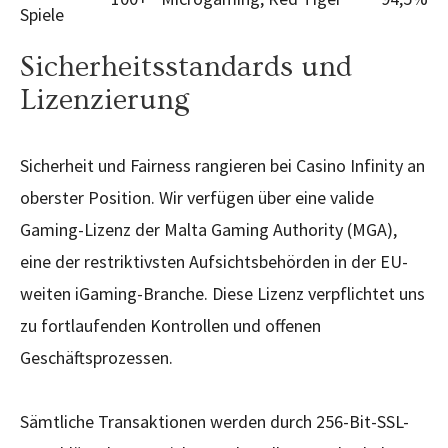
Spiele
Sicherheitsstandards und
Lizenzierung
Sicherheit und Fairness rangieren bei Casino Infinity an
oberster Position. Wir verfügen über eine valide
Gaming-Lizenz der Malta Gaming Authority (MGA),
eine der restriktivsten Aufsichtsbehörden in der EU-
weiten iGaming-Branche. Diese Lizenz verpflichtet uns
zu fortlaufenden Kontrollen und offenen
Geschäftsprozessen.
Sämtliche Transaktionen werden durch 256-Bit-SSL-