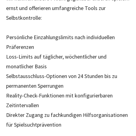
ernst und offerieren umfangreiche Tools zur
Selbstkontrolle:
Persönliche Einzahlungslimits nach individuellen
Präferenzen
Loss-Limits auf täglicher, wöchentlicher und
monatlicher Basis
Selbstausschluss-Optionen von 24 Stunden bis zu
permanenten Sperrungen
Reality-Check-Funktionen mit konfigurierbaren
Zeitintervallen
Direkter Zugang zu fachkundigen Hilfsorganisationen
für Spielsuchtprävention