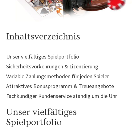
Inhaltsverzeichnis
Unser vielfältiges Spielportfolio
Sicherheitsvorkehrungen & Lizenzierung
Variable Zahlungsmethoden für jeden Spieler
Attraktives Bonusprogramm & Treueangebote
Fachkundiger Kundenservice ständig um die Uhr
Unser vielfältiges
Spielportfolio