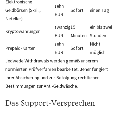
Elektronische
zehn
Geldbörsen (Skrill,
Sofort
einen Tag
EUR
Neteller)
zwanzig
15
ein bis zwei
Kryptowährungen
EUR
Minuten
Stunden
zehn
Nicht
Prepaid-Karten
Sofort
EUR
möglich
Jedwede Withdrawals werden gemäß unserem
normierten Prüfverfahren bearbeitet. Jener fungiert
Ihrer Absicherung und zur Befolgung rechtlicher
Bestimmungen zur Anti-Geldwäsche.
Das Support-Versprechen