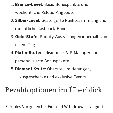
Bronze-Level:
Basis Bonuspunkte und
wöchentliche Reload-Angebote
Silber-Level:
Gesteigerte Punktesammlung und
monatliche Cashback-Boni
Gold-Stufe:
Priority-Auszahlungen innerhalb von
einem Tag
Platin-Stufe:
Individueller VIP-Manager und
personalisierte Bonuspakete
Diamant-Stufe:
Oberste Limitierungen,
Luxusgeschenke und exklusive Events
Bezahloptionen im Überblick
Flexibles Vorgehen bei Ein- und Withdrawals rangiert