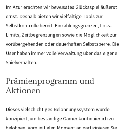
Im Azur erachten wir bewusstes Glücksspiel äußerst
ernst. Deshalb bieten wir vielfältige Tools zur
Selbstkontrolle bereit: Einzahlungsgrenzen, Loss-
Limits, Zeitbegrenzungen sowie die Möglichkeit zur
vorübergehenden oder dauerhaften Selbstsperre. Die
User haben immer volle Verwaltung über das eigene
Spielverhalten.
Prämienprogramm und
Aktionen
Dieses vielschichtiges Belohnungssystem wurde
konzipiert, um beständige Gamer kontinuierlich zu
belohnen. Vom initialen Moment an partizipieren Sie