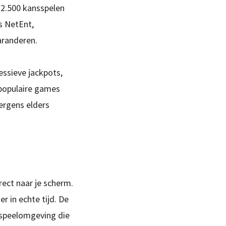
 2.500 kansspelen
s NetEnt,
aranderen.
essieve jackpots,
 populaire games
nergens elders
rect naar je scherm.
r in echte tijd. De
 speelomgeving die