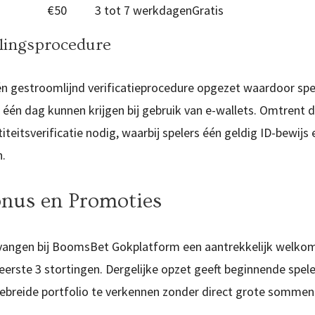
€50
3 tot 7 werkdagen
Gratis
alingsprocedure
én gestroomlijnd verificatieprocedure opgezet waardoor spe
één dag kunnen krijgen bij gebruik van e-wallets. Omtrent d
iteitsverificatie nodig, waarbij spelers één geldig ID-bewijs
.
nus en Promoties
vangen bij BoomsBet Gokplatform een aantrekkelijk welkom
eerste 3 stortingen. Dergelijke opzet geeft beginnende spel
ebreide portfolio te verkennen zonder direct grote sommen