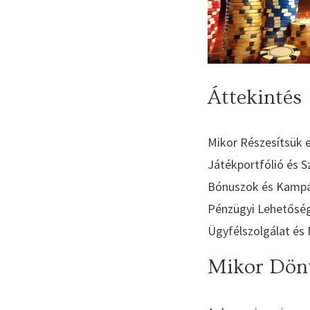
Áttekintés
Mikor Részesítsük e
Játékportfólió és S
Bónuszok és Kampá
Pénzügyi Lehetőség
Ügyfélszolgálat és
Mikor Dönt