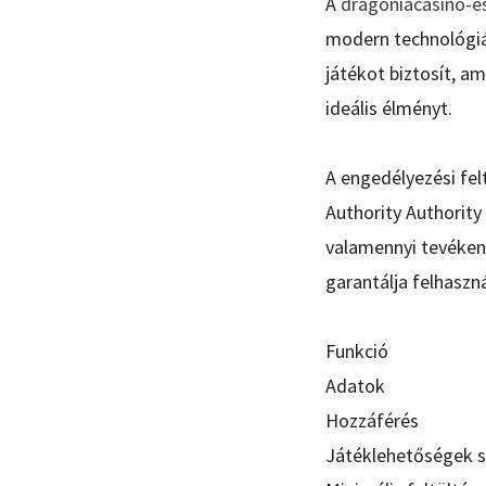
A
dragoniacasino-e
modern technológiát
játékot biztosít, a
ideális élményt.
A engedélyezési fe
Authority Authority
valamennyi tevéken
garantálja felhaszn
Funkció
Adatok
Hozzáférés
Játéklehetőségek 