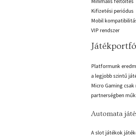
Minimális feltöltés
Kifizetési periódus
Mobil kompatibilitá
VIP rendszer
Játékportfó
Platformunk eredmén
a legjobb szintű já
Micro Gaming csak n
partnerségben műk
Automata játé
A slot játékok játé