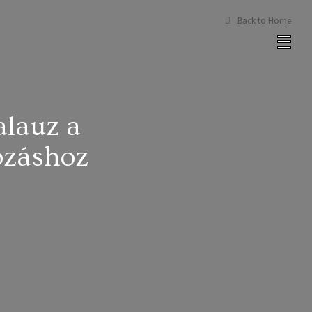
Back to Home
alauz a
ozáshoz