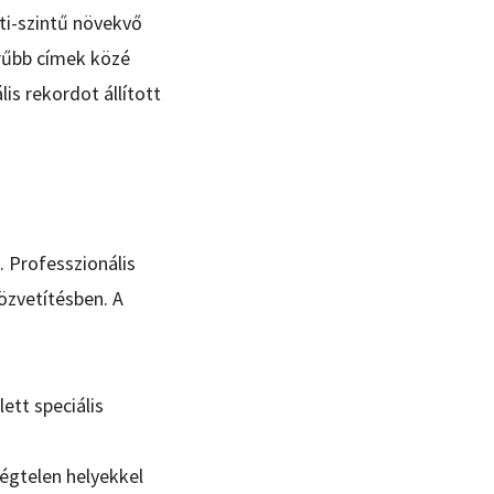
ti-szintű növekvő
rűbb címek közé
is rekordot állított
. Professzionális
közvetítésben. A
ett speciális
égtelen helyekkel