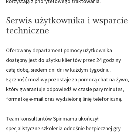
korzystają z priorytetowego traktowania.
Serwis użytkownika i wsparcie
techniczne
Oferowany departament pomocy użytkownika
dostępny jest do użytku klientów przez 24 godziny
całą dobę, siedem dni dni w każdym tygodniu.
Łączność możliwy pozostaje za pomocą chat na żywo,
który gwarantuje odpowiedź w czasie pary minutes,
formatkę e-mail oraz wydzieloną linię telefoniczną.
Team konsultantów Spinmama ukończył
specjalistyczne szkolenia odnośnie bezpiecznej gry