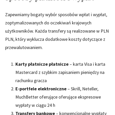
Zapewniamy bogaty wybór sposobów wpłat i wypłat,
zoptymalizowanych do oczekiwań krajowych
użytkowników. Każda transfery są realizowane w PLN
PLN, który wyklucza dodatkowe koszty dotyczące z
przewalutowaniem.
Karty płatnicze płatnicze
– karta Visa i karta
Mastercard z szybkim zapisaniem pieniędzy na
rachunku gracza
E-portfele elektroniczne
– Skrill, Neteller,
MuchBetter oferujące oferujące ekspresowe
wypłaty w ciągu 24 h
Transfery bankowe
– konwencjonalne wypłaty