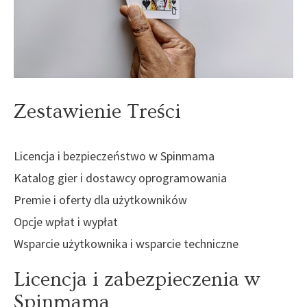
Zestawienie Treści
Licencja i bezpieczeństwo w Spinmama
Katalog gier i dostawcy oprogramowania
Premie i oferty dla użytkowników
Opcje wpłat i wypłat
Wsparcie użytkownika i wsparcie techniczne
Licencja i zabezpieczenia w
Spinmama