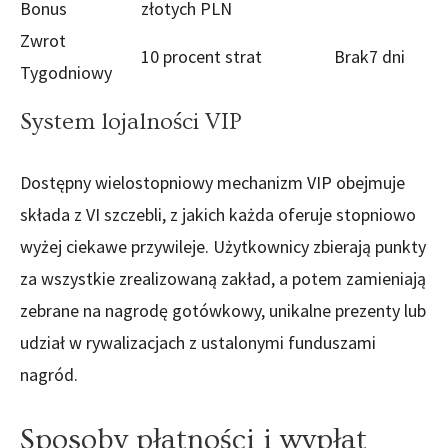
Bonus
złotych PLN
Zwrot
10 procent strat
Brak
7 dni
Tygodniowy
System lojalności VIP
Dostępny wielostopniowy mechanizm VIP obejmuje
składa z VI szczebli, z jakich każda oferuje stopniowo
wyżej ciekawe przywileje. Użytkownicy zbierają punkty
za wszystkie zrealizowaną zakład, a potem zamieniają
zebrane na nagrodę gotówkowy, unikalne prezenty lub
udział w rywalizacjach z ustalonymi funduszami
nagród.
Sposoby płatności i wypłat